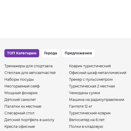
ТОП Категории
Города
Предложения
Тренажеры для спортзала
Коврик туристический
Стеллаж для автозапчастей
Офисный шкаф металлический
Наборы посуды
Трекер с пульсометром
Несгораемый сейф
Туристическая 2 местная
Мощный фонарик
Чемоданы сумки
Детский самолет
Машина на радиоуправлении
Палатки 4х местные
Гантеля 12 кг
Слесарный стол
Туристический коврик
Детский портфель в школу
Велосипед на 6 лет
Кресла офисные
Полки в кладовую