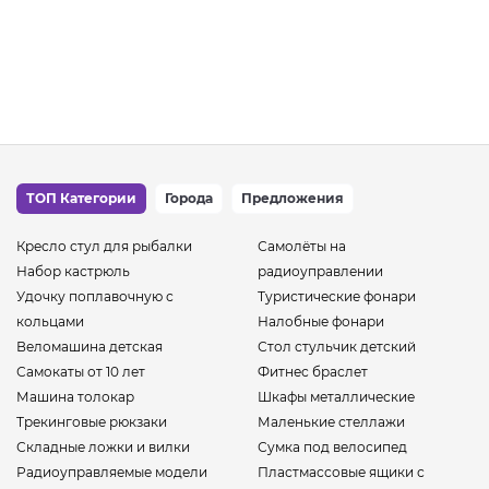
ТОП Категории
Города
Предложения
Кресло стул для рыбалки
Самолёты на
Набор кастрюль
радиоуправлении
Удочку поплавочную с
Туристические фонари
кольцами
Налобные фонари
Веломашина детская
Стол стульчик детский
Самокаты от 10 лет
Фитнес браслет
Машина толокар
Шкафы металлические
Трекинговые рюкзаки
Маленькие стеллажи
Складные ложки и вилки
Сумка под велосипед
Радиоуправляемые модели
Пластмассовые ящики с