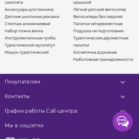
самолета
крышкой
Аксессуары для пикника
Лёгкий детский велосипед
Детские школьные рюкзаки
Велосипеды без педалей
Стеллаж алюминиевый
Палатки четырехместные
Набор ложка вилка
Подушка на подголовник
Инструментальные тумбы
Туристические двухместные
Туристический мультитул
палатки
Мешок туристический
Косметичка дорожная
Рыболовные принадлежности
Покупателям
О нас
Контакты
Оплата
Доставка
Заказать звонок
График работы
Call-центра:
Гарантия
0 800 33 10 32
Возврат товара
Прием заказов
Мы в соцсетях
9:00 - 18:00
Публичная оферта
066 02 04 021
Контакты
Facebook