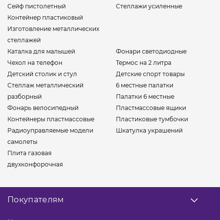
Сейф пистолетный
Стеллажи усиленные
Контейнер пластиковый
Изготовление металлических
стеллажей
Каталка для малышей
Фонари светодиодные
Чехол на телефон
Термос на 2 литра
Детский столик и стул
Детские спорт товары
Стеллаж металлический
6 местные палатки
разборный
Палатки 6 местные
Фонарь велосипедный
Пластмассовые ящики
Контейнеры пластмассовые
Пластиковые тумбочки
Радиоуправляемые модели
Шкатулка украшений
самолеты
Плита газовая
двухконфорочная
Покупателям
О нас