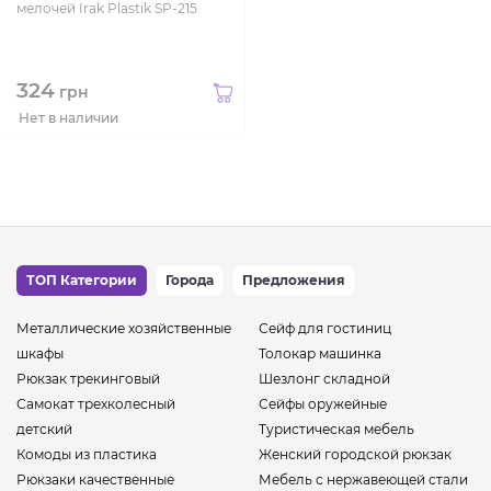
мелочей Irak Plastik SP-215
324
грн
Нет в наличии
ТОП Категории
Города
Предложения
Металлические хозяйственные
Сейф для гостиниц
шкафы
Толокар машинка
Рюкзак трекинговый
Шезлонг складной
Самокат трехколесный
Сейфы оружейные
детский
Туристическая мебель
Комоды из пластика
Женский городской рюкзак
Рюкзаки качественные
Мебель с нержавеющей стали