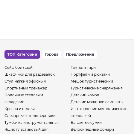
ТОП Категории
Города
Предложения
Сейф большой
Гантели гири
Шкафчики для раздевалок
Портфели и рюкзаки
Стул мягкий офисный
Мешок туристический
Спортивный тренажер
Туристические снаряжения
Полочные стеллажи
Детский комод
складские
Детские машинки самокаты
Кресла и стулья
Изготовление металлических
Слесарные столы верстаки
стеллажей
Тумбочка инструментальная
Багажные сумки
Ящик пластиковый для
Велосипедные фонари