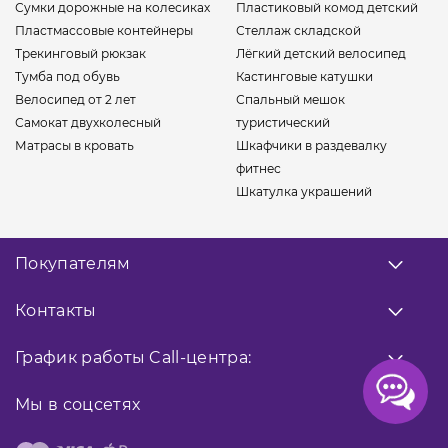
Сумки дорожные на колесиках
Пластиковый комод детский
Пластмассовые контейнеры
Стеллаж складской
Трекинговый рюкзак
Лёгкий детский велосипед
Тумба под обувь
Кастинговые катушки
Велосипед от 2 лет
Спальный мешок
Самокат двухколесный
туристический
Матрасы в кровать
Шкафчики в раздевалку
фитнес
Шкатулка украшений
Покупателям
О нас
Контакты
Оплата
Доставка
Заказать звонок
График работы
Call-центра:
Гарантия
0 800 33 10 32
Возврат товара
Прием заказов
Мы в соцсетях
9:00 - 18:00
Публичная оферта
066 02 04 021
Контакты
Facebook