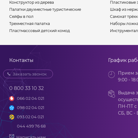
Конструктор из дерева
Пластиковые 
Палатки двухместные туристические
Шкаф из нерж
Сейфы в пол
Самокат трёх
Трехместная палатка
Наборы ложка
Пластмассовый детский комод
Инструментал
Контакты
График ра
Прием з
Заказать звонок
9:00 - 18:
0 800 33 10 32
Выдача з
066 02 04 021
осущест
ПН-ПТ с 
098 02 04 021
СБ, ВС -
093 02 04 021
044 499 76 68
Написать нам