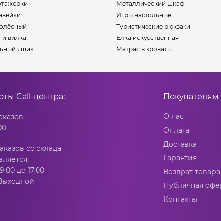
этажерки
Металлический шкаф
авейки
Игры настольные
колёсный
Туристические рюкзаки
 и вилка
Елка искусственная
ьный ящик
Матрас в кровать
боты
Call-центра:
Покупателям
О нас
аказов
00
Оплата
Доставка
аказов со склада
Гарантия
вляется:
9:00 до 17:00
Возврат товара
 Выходной
Публичная офе
Контакты