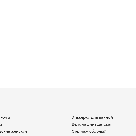
школы
Этажерки для ванной
ки
Веломашина детская
дские женские
Стеллаж сборный