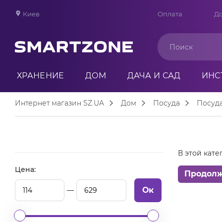
Киев
Оплата
До
ХРАНЕНИЕ
ДОМ
ДАЧА И САД
ИНС
Интернет магазин SZ.UA
Дом
Посуда
Посуд
В этой кате
Цена:
Продол
Ок