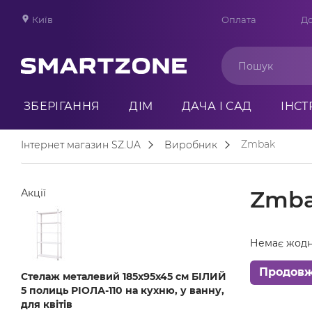
Київ
Оплата
До
ЗБЕРІГАННЯ
ДІМ
ДАЧА І САД
ІНС
Zmbak
Інтернет магазин SZ.UA
Виробник
Zmb
Акції
Немає жодн
Продов
Стелаж металевий 185х95х45 см БІЛИЙ
5 полиць РІОЛА-110 на кухню, у ванну,
для квітів