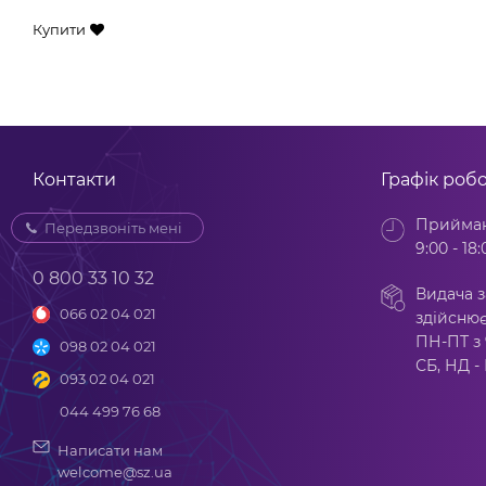
Купити
Контакти
Графік роб
Прийман
Передзвоніть мені
9:00 - 18:
0 800 33 10 32
Видача з
066 02 04 021
здійснює
ПН-ПТ з 
098 02 04 021
СБ, НД -
093 02 04 021
044 499 76 68
Написати нам
welcome@sz.ua