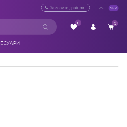
0 800 33 10 32
Замовити дзвінок
РУС
УКР
0
0
СЕСУАРИ