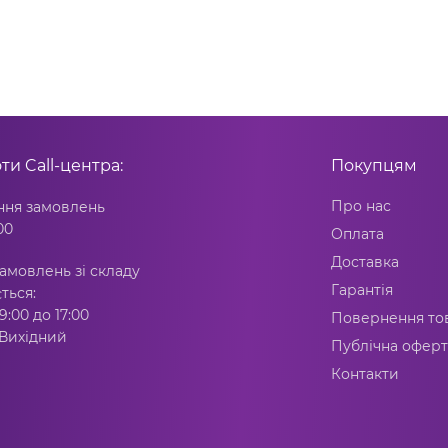
оти
Call-центра:
Покупцям
Про нас
ня замовлень
00
Оплата
Доставка
амовлень зі складу
Гарантія
ться:
9:00 до 17:00
Повернення то
 Вихідний
Публічна оферт
Контакти