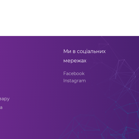
Ми в соціальних
мережах
Facebook
Instagram
вару
а