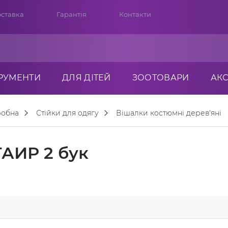
ставка
Гарантія
Контакти
ТРУМЕНТИ
ДЛЯ ДІТЕЙ
ЗООТОВАРИ
АК
робна
Стійки для одягу
Вішалки костюмні дерев'яні
ТАИР 2 бук