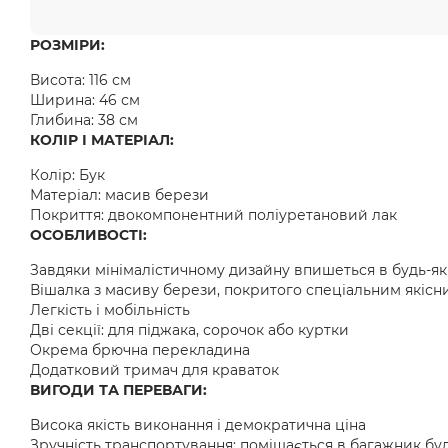
РОЗМІРИ:
Висота: 116 см
Ширина: 46 см
Глибина: 38 см
КОЛІР І МАТЕРІАЛ:
Колір: Бук
Матеріал: масив берези
Покриття: двокомпонентний поліуретановий лак
ОСОБЛИВОСТІ:
Завдяки мінімалістичному дизайну впишеться в будь-як
Вішалка з масиву берези, покритого спеціальним якісн
Легкість і мобільність
Дві секції: для піджака, сорочок або куртки
Окрема брючна перекладина
Додатковий тримач для краваток
ВИГОДИ ТА ПЕРЕВАГИ:
Висока якість виконання і демократична ціна
Зручність транспортування: поміщається в багажник бу