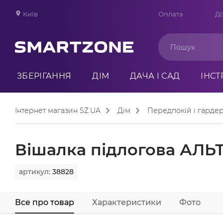
Київ
Оплата
До
ЗБЕРІГАННЯ
ДІМ
ДАЧА І САД
ІНС
Інтернет магазин SZ.UA
Дім
Передпокій і гарде
Вішалка підлогова АЛЬ
артикул:
38828
Все про товар
Характеристики
Фото