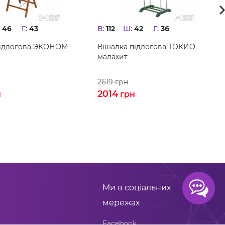
:
46
Г:
43
В:
112
Ш:
42
Г:
36
підлогова ЭКОНОМ
Вішалка підлогова ТОКИО
малахит
2619
грн
2014
н
грн
Ми в соціальних
мережах
Facebook