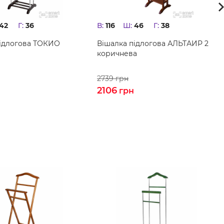
42
Г:
36
В:
116
Ш:
46
Г:
38
підлогова ТОКИО
Вішалка підлогова АЛЬТАИР 2
коричнева
2739
грн
2106
н
грн