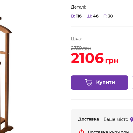
Деталі:
В:
116
Ш:
46
Г:
38
Ціна:
2739
грн
2106
грн
Купити
Доставка
Ваше місто
Доставка кур'єром