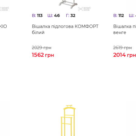
В:
113
Ш:
46
Г:
32
В:
112
Ш:
КІО
Вішалка підлогова КОМФОРТ
Вішалка 
білий
венге
2029
грн
2619
грн
1562
2014
грн
гр