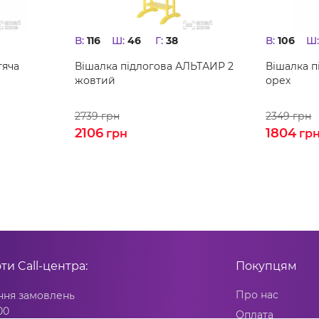
В:
116
Ш:
46
Г:
38
В:
106
Ш
тяча
Вішалка підлогова АЛЬТАИР 2
Вішалка 
жовтий
орех
2739
грн
2349
грн
2106
1804
грн
гр
оти
Call-центра:
Покупцям
Про нас
ня замовлень
00
Оплата