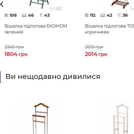
В:
106
Ш:
46
Г:
43
В:
112
Ш:
42
Г:
36
Вішалка підлогова ЕКОНОМ
Вішалка підлогова ТО
зелений
коричнева
2349
грн
2619
грн
1804
2014
грн
грн
Ви нещодавно дивилися