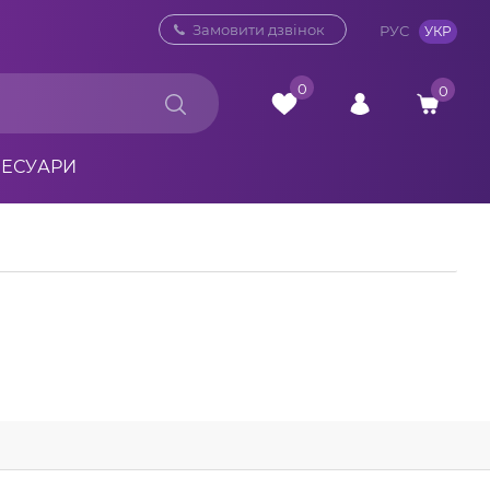
0 800 33 10 32
Замовити дзвінок
РУС
УКР
0
0
СЕСУАРИ