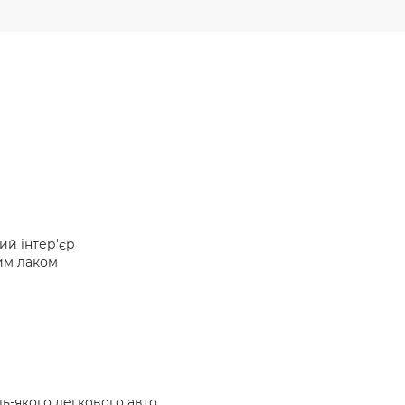
ий інтер'єр
им лаком
дь-якого легкового авто