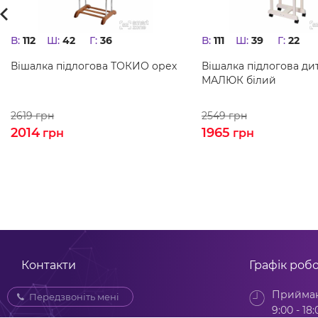
В:
112
Ш:
42
Г:
36
В:
111
Ш:
39
Г:
22
Вішалка підлогова ТОКИО орех
Вішалка підлогова ди
МАЛЮК білий
2619
грн
2549
грн
2014
1965
грн
грн
Контакти
Графік роб
Прийман
Передзвоніть мені
9:00 - 18: