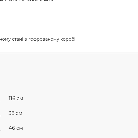
аному стані в гофрованому коробі
116 см
38 см
46 см