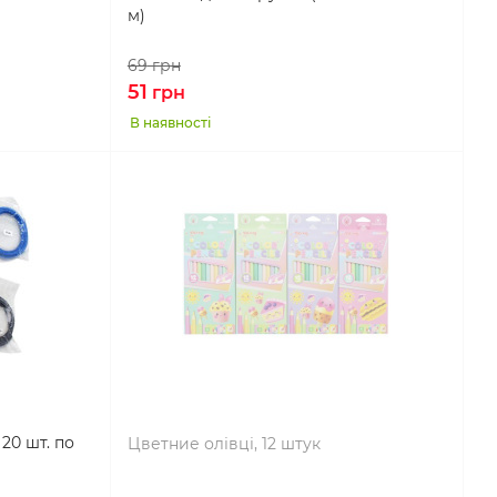
м)
69
грн
51
грн
В наявності
20 шт. по
Цветние олівці, 12 штук