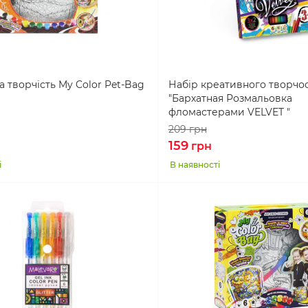
 творчість My Color Pet-Bag
Набір креативного творчос
"Бархатная Розмальовка
фломастерами VELVET "
209
грн
159
грн
і
В наявності