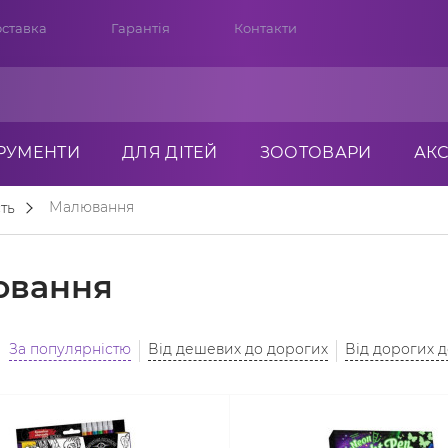
ставка
Гарантія
Контакти
ТРУМЕНТИ
ДЛЯ ДІТЕЙ
ЗООТОВАРИ
АК
Малювання
ть
ювання
За популярністю
Від дешевих до дорогих
Від дорогих 