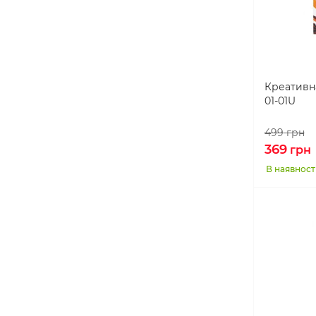
Фарба
2
Фартух
3
Фломастери
7
Шкільне приладдя
6
Креативна
01-01U
499
грн
369
грн
В наявност