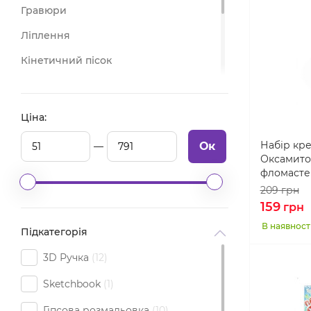
Гравюри
Ліплення
Кінетичний пісок
Картини за номерами і алмазна
мозаїка
Ціна:
Все для аплікацій
Набір кре
Ок
Малювання
Оксамито
фломастер
209
грн
159
грн
В наявност
Підкатегорія
3D Ручка
12
Sketchbook
1
Гіпсова розмальовка
10