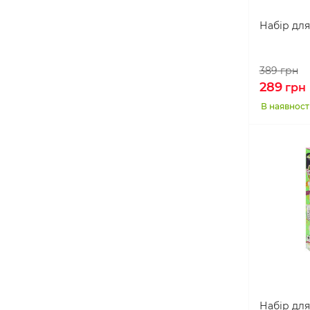
Набір для
389
грн
289
грн
В наявност
Набір для