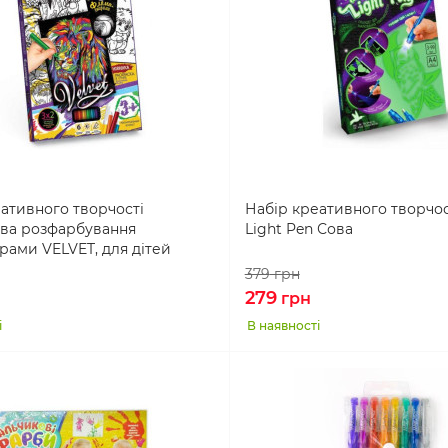
ативного творчості
Набір креативного творчос
ва розфарбування
Light Pen Сова
ами VELVET, для дітей
379
грн
279
грн
і
В наявності