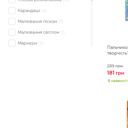
Карандаші
4
Малювання піском
3
Малювання світлом
1
Маркери
2
Пальчико
творчість"
Набір для малювання
9
Пальчикові фарби
5
239
грн
181
грн
Пензлики
1
В наявност
Розмальовка фломастерами
3
Ручки
7
Створення картин
5
Сумочка-розмальовка
9