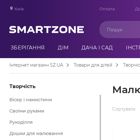
Київ
Оплата
До
ЗБЕРІГАННЯ
ДІМ
ДАЧА І САД
ІНС
Інтернет магазин SZ.UA
Товари для дітей
Творчіс
Творчість
Мал
Бісер і намистини
Сортувати:
Своїми руками
Рукоділля
Дошки для малювання