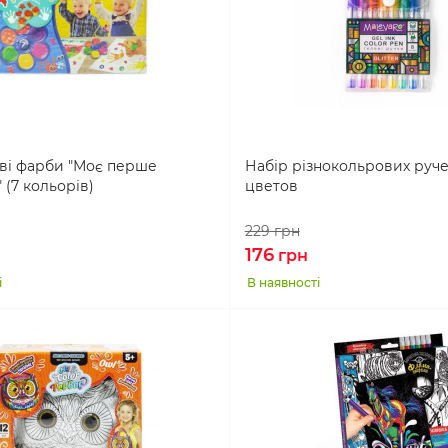
ві фарби "Моє перше
Набір різнокольрових ручек 
 (7 кольорів)
цветов
229
грн
176
грн
і
В наявності