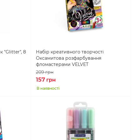
"Glitter", 8
Набір креативного творчості
Оксамитова розфарбування
фломастерами VELVET
209
грн
157
грн
В наявності