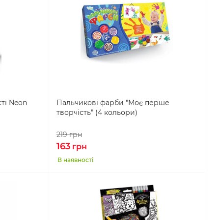
ті Neon
Пальчикові фарби "Моє перше
творчість" (4 кольори)
219
грн
163
грн
В наявності