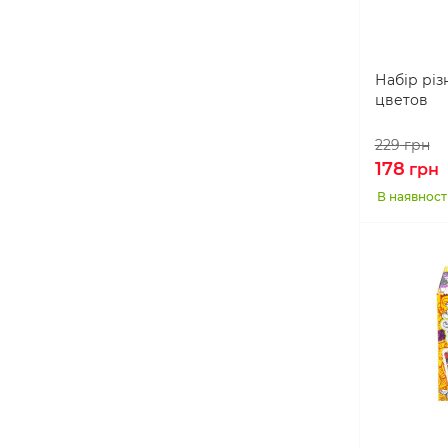
Набір різн
цветов
229
грн
178
грн
В наявност