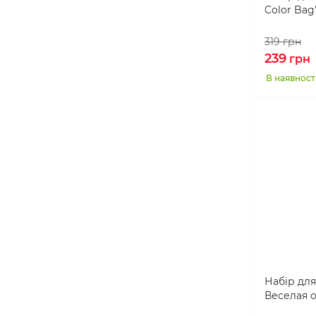
Color Bag"
319
грн
239
грн
В наявност
Набір для
Веселая о