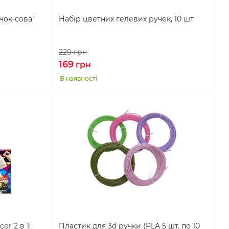
чок-сова"
Набір цветних гелевих ручек, 10 шт
229
грн
169
грн
В наявності
or 2 в 1:
Пластик для 3d ручки (PLA 5 шт. по 10