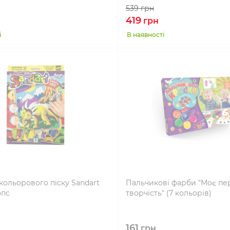
539
грн
419
грн
і
В наявності
кольорового піску Sandart
Пальчикові фарби "Моє п
опс
творчість" (7 кольорів)
161
грн