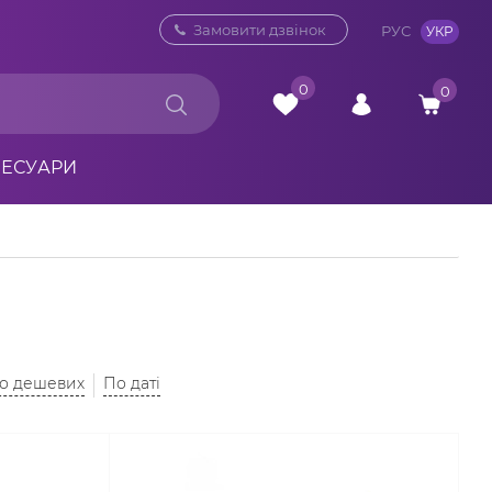
0 800 33 10 32
Замовити дзвінок
РУС
УКР
0
0
СЕСУАРИ
до дешевих
По даті