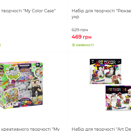
 творчості "My Color Casе"
Набір для творчості "Рюкза
укр
629
грн
469
грн
і
В наявності
 креативного творчості "My
Набір для творчості "Art Dec