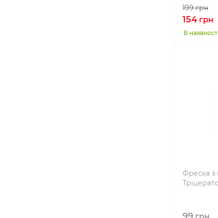
199
грн
154
грн
В наявност
Фреска з 
Тріцерат
99
грн