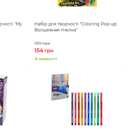
рчості "My
Набір для творчості "Coloring Pop-up:
Волшевная пчелка"
199
грн
154
грн
В наявності