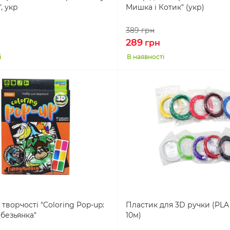
, укр
Мишка і Котик" (укр)
389
грн
289
грн
і
В наявності
 творчості "Coloring Pop-up:
Пластик для 3D ручки (PLA 
безьянка"
10м)