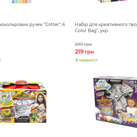
окольрових ручек "Glitter", 6
Набір для креативного тво
Color Bag", укр
299
грн
219
грн
і
В наявності