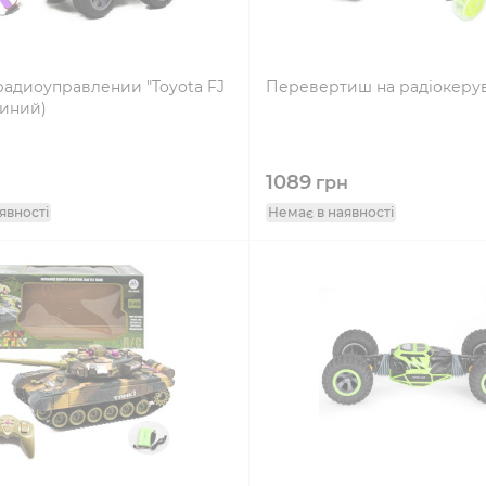
радиоуправлении "Toyota FJ
Перевертиш на радіокерув
синий)
1089
грн
явності
Немає в наявності