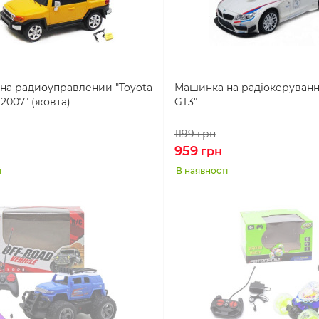
на радиоуправлении "Toyota
Машинка на радіокеруванн
 2007" (жовта)
GT3"
1199
грн
959
грн
і
В наявності