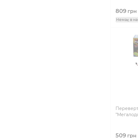
809
грн
Немає в на
Переверт
"Мегалод
509
грн