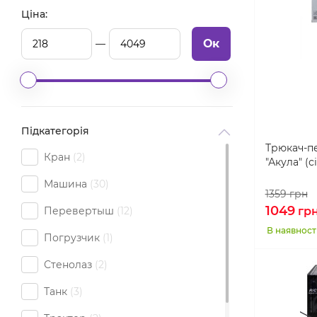
Ціна:
Ок
Підкатегорія
Трюкач-п
Кран
2
"Акула" (с
Машина
30
1359
грн
1049
Перевертыш
12
гр
В наявност
Погрузчик
1
Стенолаз
2
Танк
3