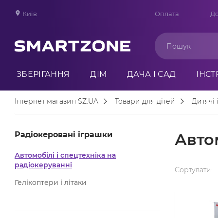
Київ
Оплата
До
ЗБЕРІГАННЯ
ДІМ
ДАЧА І САД
ІНС
Інтернет магазин SZ.UA
Товари для дітей
Дитячі
Радіокеровані іграшки
Автом
Автомобілі і спецтехніка на
радіокеруванні
Сортувати:
Гелікоптери і літаки