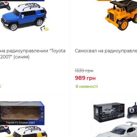
на радиоуправлении "Toyota
Самосвал на радиоуправл
 2007" (синяя)
1339
грн
989
грн
і
В наявності