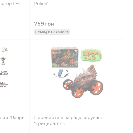
лятор LH-
Police"
759
грн
Немає в наявності
нии "Range
Перевертиш на радіокеруванні
"Трицератопс"