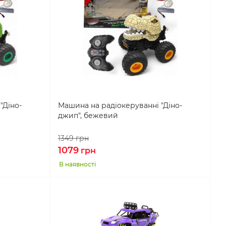
"Діно-
Машина на радіокеруванні "Діно-
джип", бежевий
1349
грн
1079
грн
В наявності