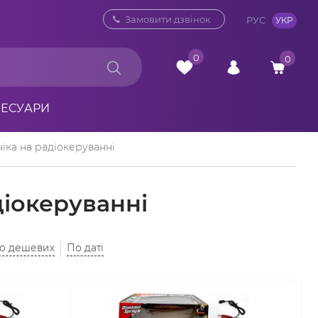
0 800 33 10 32
Замовити дзвінок
РУС
УКР
0
0
СЕСУАРИ
ніка на радіокеруванні
діокеруванні
до дешевих
По даті