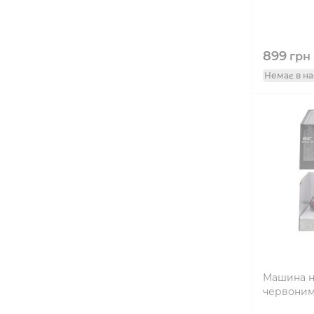
899
грн
Немає в на
Машина на
червони