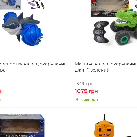
еревертач на радіокеруванні
Машина на радіокеруванні 
іра)
джип", зелений
1349
грн
1079
н
грн
і
В наявності