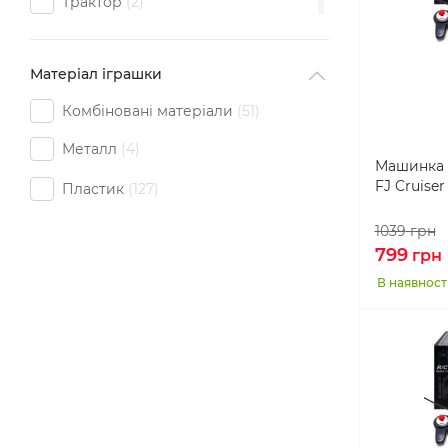
Трактор
2
Экскаватор
1
Матеріал іграшки
Комбіновані матеріали
51
Металл
4
Машинка 
FJ Cruiser
Пластик
127
1039
грн
799
грн
В наявност