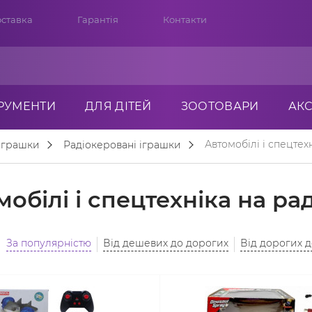
ставка
Гарантія
Контакти
ТРУМЕНТИ
ДЛЯ ДІТЕЙ
ЗООТОВАРИ
АК
Автомобілі і спецтех
 іграшки
Радіокеровані іграшки
обілі і спецтехніка на ра
За популярністю
Від дешевих до дорогих
Від дорогих 