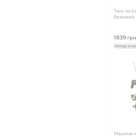
Танк на р
бежевий
1839
гр
Немає в на
Машина на