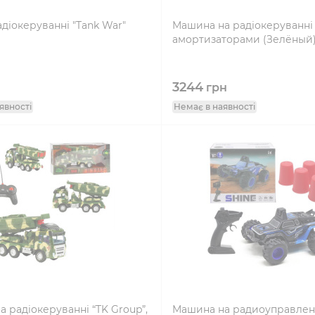
адіокеруванні "Tank War"
Машина на радіокеруванні
амортизаторами (Зелёный
3244
н
грн
явності
Немає в наявності
 радіокеруванні “TK Group”,
Машина на радиоуправлен