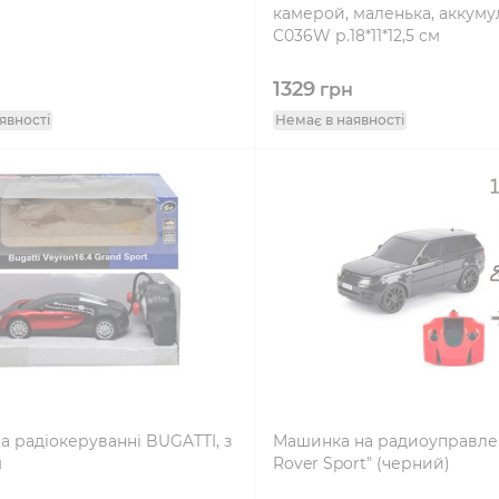
камерой, маленька, аккуму
C036W р.18*11*12,5 см
1329
грн
явності
Немає в наявності
 радіокеруванні BUGATTI, з
Машинка на радиоуправле
м
Rover Sport" (черний)