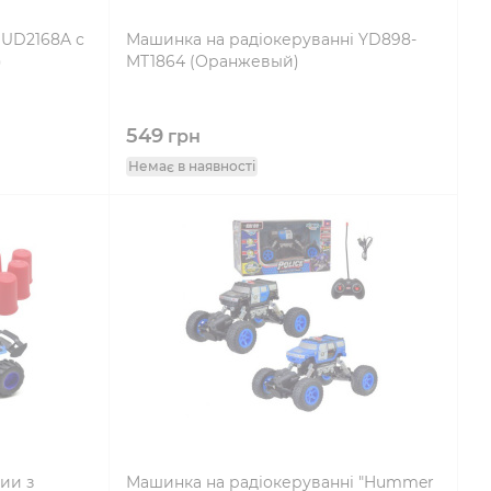
 UD2168A с
Машинка на радіокеруванні YD898-
)
MT1864 (Оранжевый)
549
грн
Немає в наявності
ии з
Машинка на радіокеруванні "Hummer