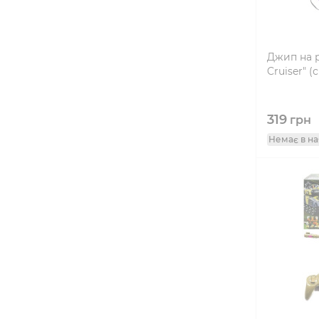
Джип на 
Cruiser" (
319
грн
Немає в на