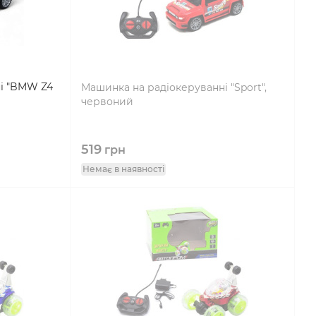
і "BMW Z4
Машинка на радіокеруванні "Sport",
червоний
519
грн
Немає в наявності