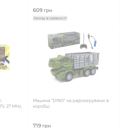
609
грн
Немає в наявності
і
Машина "DINO" на радіокеруванні в
7V, 27 MHz,
коробці
719
грн