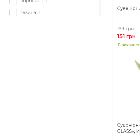
Поролон
2
Сувенірн
Резина
1
Текстиль
1
199
грн
151
Фанера
16
грн
В наявност
Фом
1
Сувенірн
GLASS», 