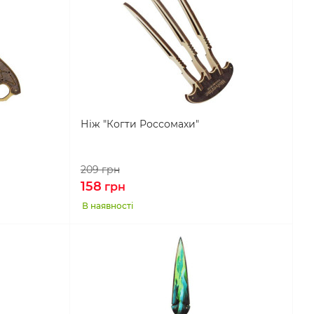
Ніж "Когти Россомахи"
209
грн
158
грн
В наявності