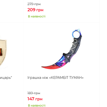
279
грн
209
грн
В наявності
ицарь"
Іграшка ніж «КЕРАМБІТ ТУМАН»
189
грн
147
грн
В наявності