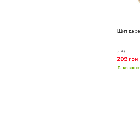
Щит дере
279
грн
209
грн
В наявност