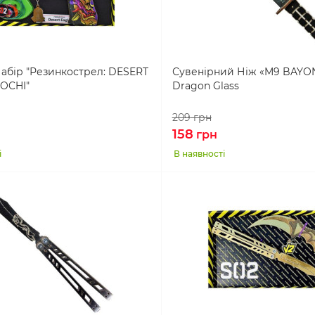
абір "Резинкострел: DESERT
Сувенірний Ніж «M9 BAYON
OCHI"
Dragon Glass
209
грн
158
грн
і
В наявності