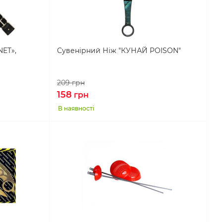
ET»,
Сувенірний Ніж "КУНАЙ POISON"
209
грн
158
грн
В наявності