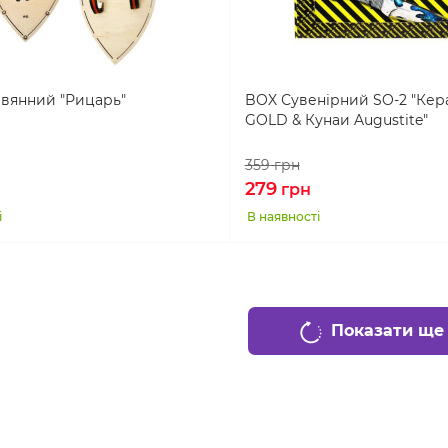
вянний "Рицарь"
BOX Сувенірний SO-2 "Кер
GOLD & Кунаи Augustite"
359
грн
279
грн
і
В наявності
Показати ще 