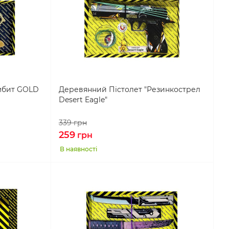
мбит GOLD
Деревянний Пістолет "Резинкострел
Desert Eagle"
339
грн
259
грн
В наявності