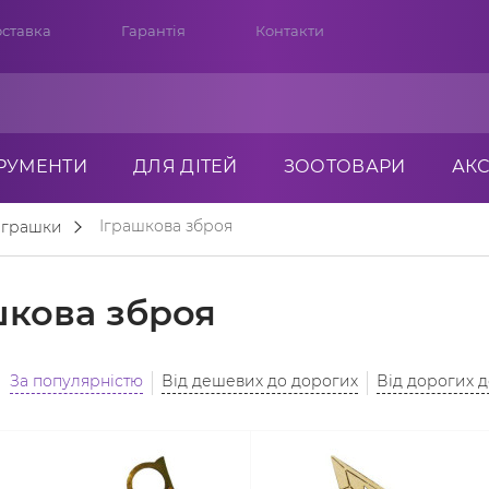
ставка
Гарантія
Контакти
ТРУМЕНТИ
ДЛЯ ДІТЕЙ
ЗООТОВАРИ
АК
Іграшкова зброя
 іграшки
шкова зброя
За популярністю
Від дешевих до дорогих
Від дорогих 