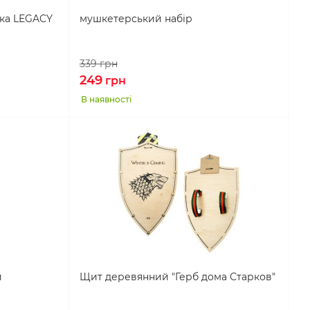
чка LEGACY
мушкетерський набір
339
грн
249
грн
В наявності
й
Щит деревянний "Герб дома Старков"