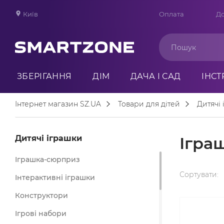
Київ
Оплата
До
ЗБЕРІГАННЯ
ДІМ
ДАЧА І САД
ІНС
Інтернет магазин SZ.UA
Товари для дітей
Дитячі
Дитячі іграшки
Ігра
Іграшка-сюрприз
Сортувати:
Інтерактивні іграшки
Конструктори
Ігрові набори