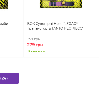
амбит
BOX Сувенірні Ножі "LEGACY
Транзистор & TANTO РЕСТЛЕСС"
359
грн
279
грн
В наявності
(24)