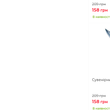
209
грн
158
грн
В наявност
Сувенірн
209
грн
158
грн
В наявност