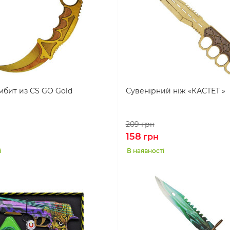
мбит из CS GO Gold
Сувенірний ніж «КАСТЕТ »
209
грн
158
грн
і
В наявності