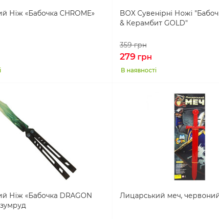
ий Ніж «Бабочка CHROME»
BOX Сувенірні Ножі "Бабо
& Керамбит GOLD"
359
грн
279
грн
і
В наявності
ий Ніж «Бабочка DRAGON
Лицарський меч, червони
Изумруд