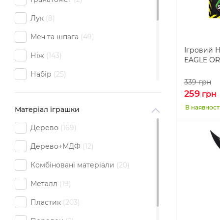
Головоломки
Лук
8
Ігрові фігурки та персонажі
Меч та шпага
49
Ігровий Н
Дитячі прикраси
Ніж
143
EAGLE OR
Дитяча косметика
Набір
25
339
грн
Музичні інструменти
Пістолет
88
259
грн
Іграшки для пісочниці і пляжу
В наявност
Матеріал іграшки
Патрони
8
Дерево
169
Рогатка
4
Дерево+МДФ
12
Рушниця
30
Комбіновані матеріали
20
Топор
10
Металл
19
Щит
8
Пластик
203