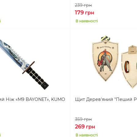
239
грн
179
грн
і
В наявності
ий Ніж «M9 BAYONET», KUMO
Щит Дерев'яний "Пеший Р
359
грн
269
грн
і
В наявності