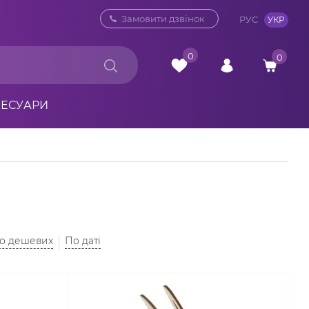
0 800 33 10 32
Замовити дзвінок
РУС
УКР
0
0
СЕСУАРИ
до дешевих
По даті