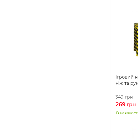
Ігровий н
ніж та ру
349
грн
269
грн
В наявност