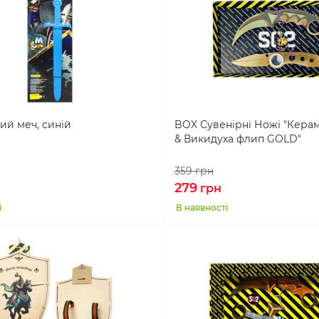
ий меч, синій
BOX Сувенірні Ножі "Кера
& Викидуха флип GOLD"
359
грн
279
грн
і
В наявності