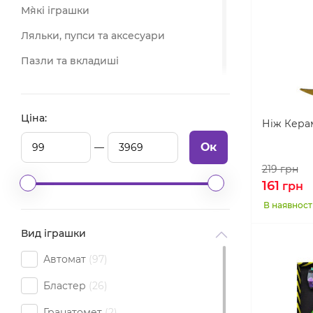
М`які іграшки
Ляльки, пупси та аксесуари
Пазли та вкладиші
Машинки та техніка
Набори для наукових досліджень
Ціна:
Ніж Кера
Залізниця та аксесуари
Ок
Настільні ігри
219
грн
161
грн
Іграшкова зброя
В наявност
Роботи та трансформери
Вид іграшки
Мозаїки
Автомат
97
Радіокеровані іграшки
Бластер
26
Іграшки для ванної
Іграшки антистрес
Гранатомет
2