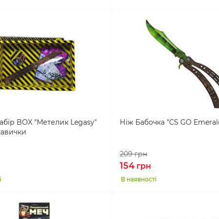
абір BOX "Метелик Legasy"
Ніж Бабочка "CS GO Emeral
кавички
209
грн
154
грн
і
В наявності