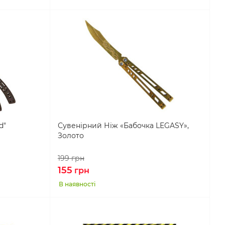
d"
Сувенірний Ніж «Бабочка LEGASY»,
Золото
199
грн
155
грн
В наявності