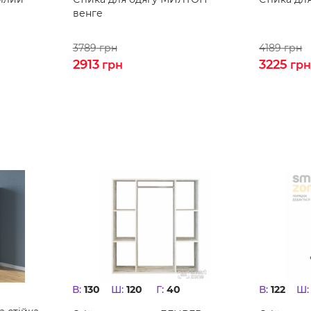
венге
3789
грн
4189
грн
2913
3225
грн
гр
В:
130
Ш:
120
Г:
40
В:
122
Ш: