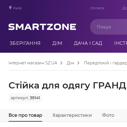
Київ
Оплата
До
ЗБЕРІГАННЯ
ДІМ
ДАЧА І САД
ІНС
Інтернет магазин SZ.UA
Дім
Передпокій і гарде
Стійка для одягу ГРАНД
артикул:
39141
Все про товар
Характеристики
Фото