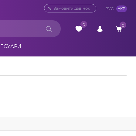
0 800 33 10 32
Замовити дзвінок
РУС
УКР
0
0
СЕСУАРИ