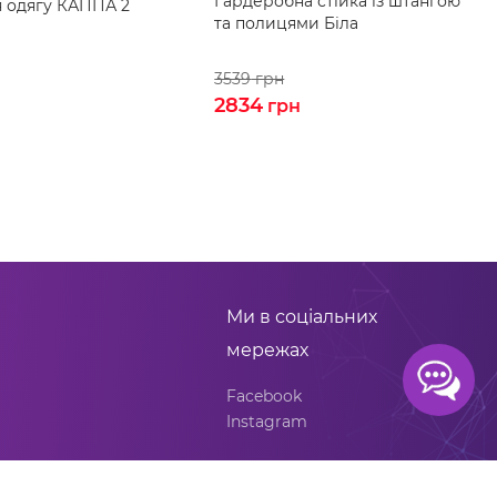
Гардеробна стійка із штангою
я одягу КАППА 2
та полицями Біла
3539
грн
2834
грн
н
Ми в соціальних
мережах
Facebook
Instagram
вару