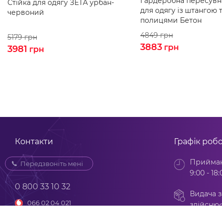
Гардеробна пересувна
Стійка для одягу ЗЕТА урбан-
для одягу із штангою 
червоний
полицями Бетон
4849
грн
5179
грн
3883
грн
3981
грн
Контакти
Графік роб
Прийман
Передзвоніть мені
9:00 - 18:
0 800 33 10 32
Видача з
066 02 04 021
здійснює
ПН-ПТ з 
098 02 04 021