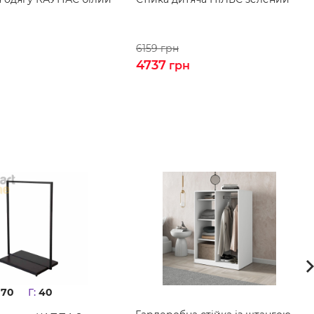
6159
грн
4737
н
грн
70
Г:
40