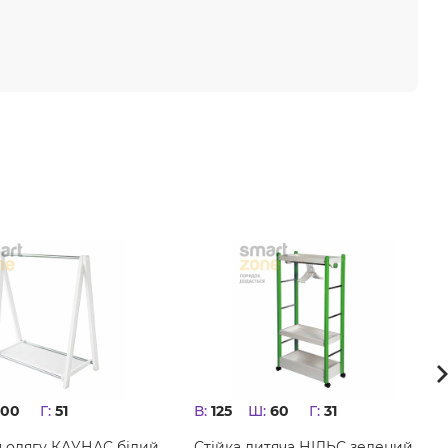
100
Г:
51
В:
125
Ш:
60
Г:
31
я одягу КАУНАС білий
Стійка дитяча НІЛЬС зелений