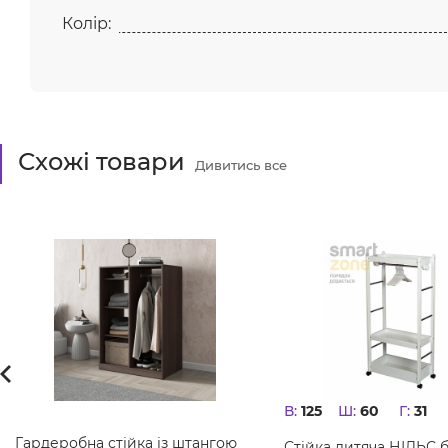
Колір:
Схожі товари
Дивитись все
В:
125
Ш:
60
Г:
31
Гардеробна стійка із штангою
Стійка дитяча НІЛЬС 