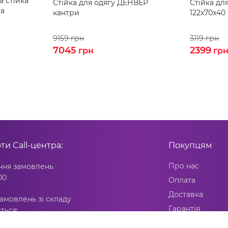
 стійка
Стійка для одягу ДЕНВЕР
Стійка дл
та
кантри
122x70x40
9159
грн
3119
грн
7045
2399
грн
гр
оти
Call-центра:
Покупцям
Про нас
ня замовлень
00
Оплата
Доставка
амовлень зі складу
Гарантія
ться:
9:00 до 17:00
Повернення то