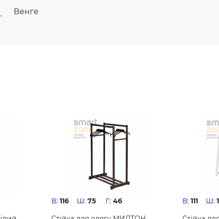
Венге
В:
116
Ш:
75
Г:
46
В:
111
Ш:
білий
Стійка для одягу МИЛТОН
Стійка дл