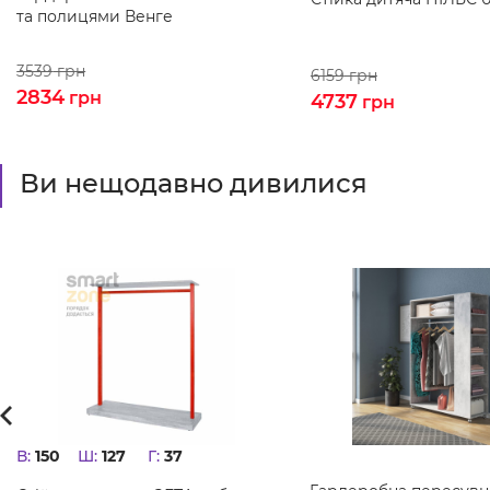
та полицями Венге
3539
грн
6159
грн
2834
грн
4737
грн
Ви нещодавно дивилися
В:
150
Ш:
127
Г:
37