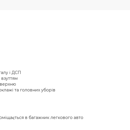
талу і ДСП
 взуттям
оверхню
поклажі та головних уборів
поміщається в багажник легкового авто