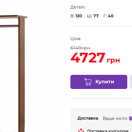
Деталі:
В:
130
Ш:
77
Г:
40
Ціна:
6149
грн
4727
грн
Купити
Доставка
Ваше місто
Доставка кур'єром