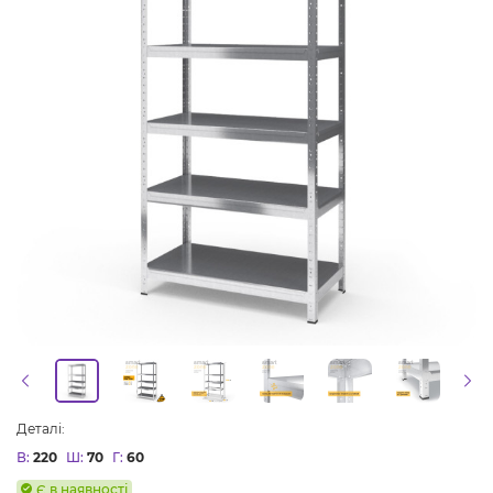
Деталі:
В:
220
Ш:
70
Г:
60
Є в наявності