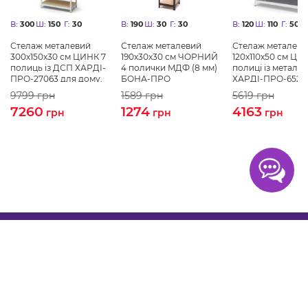
В:
300
Ш:
150
Г:
30
В:
190
Ш:
30
Г:
30
В:
120
Ш:
110
Г:
50
Стелаж металевий
Стелаж металевий
Стелаж металеви
300х150х30 см ЦИНК 7
190х30х30 см ЧОРНИЙ
120х110х50 см ЦИ
полиць із ДСП ХАРДІ-
4 полички MДФ (8 мм)
полиці із металу
ПРО-27063 для дому,
БОНА-ПРО
ХАРДІ-ПРО-6528
магазину, складу
дому, магазину,
9799
грн
1589
грн
5619
грн
складу
7260
1274
4163
грн
грн
грн
Покупцям
Про нас
Контакти
Оплата
Доставка