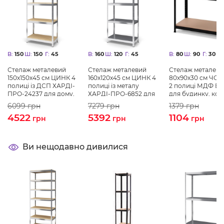
В:
150
Ш:
150
Г:
45
В:
160
Ш:
120
Г:
45
В:
80
Ш:
90
Г:
30
Стелаж металевий
Стелаж металевий
Стелаж металеви
150х150х45 см ЦИНК 4
160х120х45 см ЦИНК 4
80х90х30 см ЧО
полиці із ДСП ХАРДІ-
полиці із металу
2 полиці МДФ Б
ПРО-24237 для дому,
ХАРДІ-ПРО-6852 для
для будинку, ком
магазину, складу
дому, магазину,
на балкон
6099
грн
7279
грн
1379
грн
складу
4522
5392
1104
грн
грн
грн
Ви нещодавно дивилися