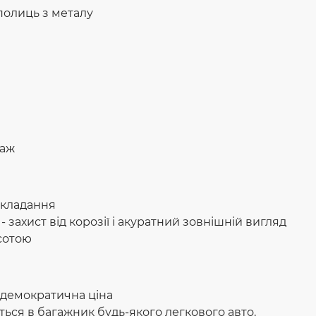
олиць з металу
лаж
 складання
захист від корозії і акуратний зовнішній вигляд
исотою
 демократична ціна
ься в багажник будь-якого легкового авто.