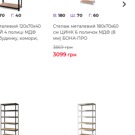
70
Г:
40
В:
180
Ш:
70
Г:
60
В:
талевий 120х70х40
Стелаж металевий 180х70х60
С
Й 4 полиці МДФ
см ЦИНК 6 поличок MДФ (8
с
будинку, комори,
мм) БОНА-ПРО
д
б
3869
грн
1
3099
1
грн