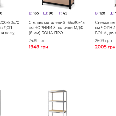
70
В:
165
Ш:
90
Г:
45
В:
120
Ш:
200х80х70
Стелаж металевий 165х90х45
Стелаж ме
із ДСП
см ЧОРНИЙ 3 полички MДФ
см ЧОРНИ
ля дому,
(8 мм) БОНА-ПРО
БОНА для 
на балкон
2439
грн
2609
грн
1949
2005
грн
грн