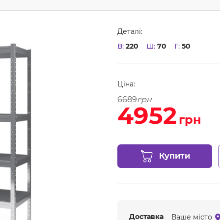
Деталі:
В:
220
Ш:
70
Г:
50
Ціна:
6689
грн
4952
грн
Купити
Доставка
Ваше місто