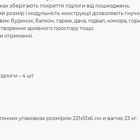
ійках зберігають покриття підлоги від пошкоджень.
 розмір і модульність конструкції дозволяють гнучк
их: будинок, балкон, гараж, дача, підвал, комора, го
 створення архівного простору тощо.
и отриманні.
ідлоги – 4 шт
онних упаковках розміром 221х51х6 см и вагою 23 кг.