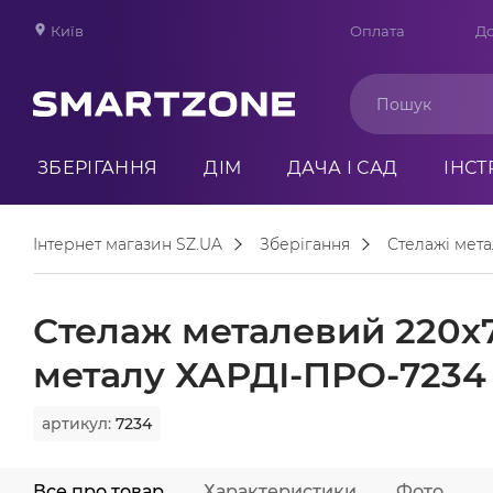
Київ
Оплата
До
ЗБЕРІГАННЯ
ДІМ
ДАЧА І САД
ІНС
Інтернет магазин SZ.UA
Зберігання
Стелажі мета
Стелаж металевий 220х7
металу ХАРДІ-ПРО-7234 
артикул:
7234
Все про товар
Характеристики
Фото