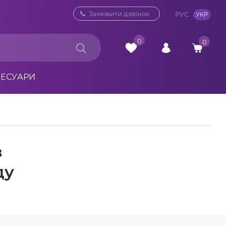
0 800 33 10 32
Замовити дзвінок
РУС
УКР
0
0
СЕСУАРИ
з
ду