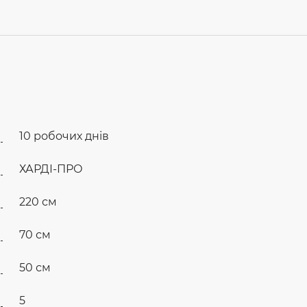
10 робочих днів
ХАРДІ-ПРО
220 см
70 см
50 см
5