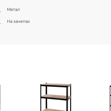
Метал
На зачепах