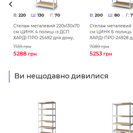
В:
220
Ш:
130
Г:
70
В:
200
Ш:
80
Г:
0
Стелаж металевий 220х130х70
Стелаж металевий 
см ЦИНК 4 полиці із ДСП
см ЦИНК 6 полиць 
ХАРДІ-ПРО-25492 для дому,
ХАРДІ-ПРО-24928 д
магазину, складу
магазину, складу
7139
грн
7089
грн
5288
5253
грн
грн
Ви нещодавно дивилися