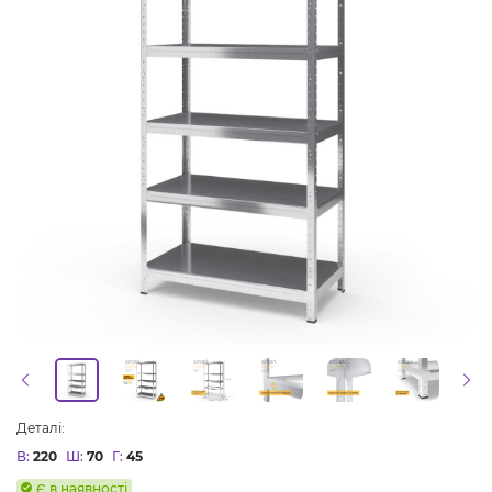
Деталі:
В:
220
Ш:
70
Г:
45
Є в наявності