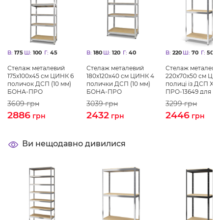
В:
175
Ш:
100
Г:
45
В:
180
Ш:
120
Г:
40
В:
220
Ш:
70
Г:
50
Стелаж металевий
Стелаж металевий
Стелаж металеви
175х100х45 см ЦИНК 6
180х120х40 см ЦИНК 4
220х70х50 см ЦИ
поличок ДСП (10 мм)
полички ДСП (10 мм)
полиці із ДСП ХА
БОНА-ПРО
БОНА-ПРО
ПРО-13649 для до
магазину, складу
3609
грн
3039
грн
3299
грн
2886
2432
2446
грн
грн
грн
Ви нещодавно дивилися