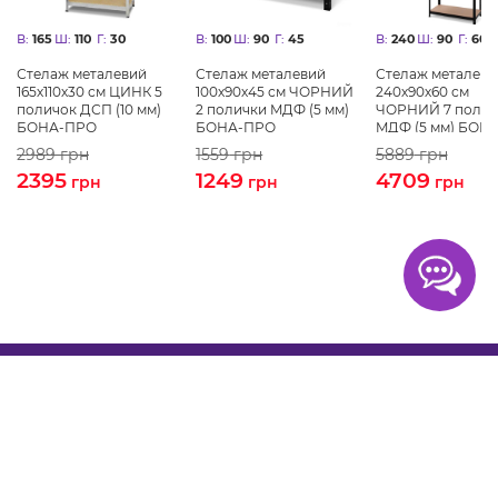
В:
165
Ш:
110
Г:
30
В:
100
Ш:
90
Г:
45
В:
240
Ш:
90
Г:
60
Стелаж металевий
Стелаж металевий
Стелаж металеви
165х110х30 см ЦИНК 5
100х90х45 см ЧОРНИЙ
240х90х60 см
поличок ДСП (10 мм)
2 полички MДФ (5 мм)
ЧОРНИЙ 7 полич
БОНА-ПРО
БОНА-ПРО
MДФ (5 мм) БОНА
ПРО
2989
грн
1559
грн
5889
грн
2395
1249
4709
грн
грн
грн
Покупцям
Про нас
Контакти
Оплата
Доставка