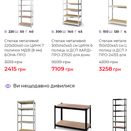
В:
220
Ш:
50
Г:
40
В:
300
Ш:
140
Г:
45
В:
150
Ш:
120
Г:
45
Стелаж металевий
Стелаж металевий
Стелаж металеви
220х50х40 см ЦИНК 7
300х140х45 см ЦИНК 6
150х120х45 см ЦИ
поличок MДФ (8 мм)
полиць із ДСП ХАРДІ-
полиці із ДСП ХА
БОНА-ПРО
ПРО-27020 для дому,
ПРО-24155 для до
магазину, складу
магазину, складу
3019
грн
9599
грн
4399
грн
2415
7109
3258
грн
грн
грн
Ви нещодавно дивилися