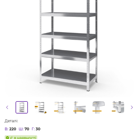
Деталі:
В:
220
Ш:
70
Г:
30
Є в наявності