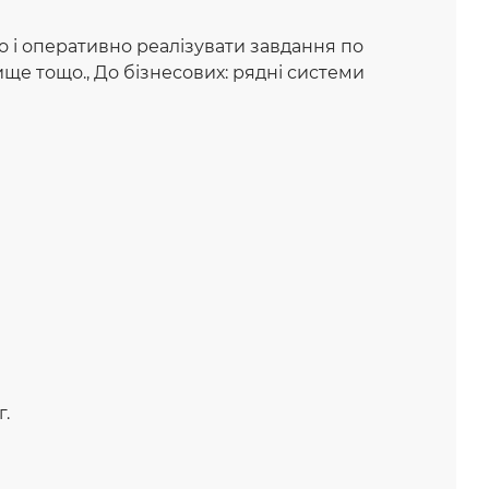
о і оперативно реалізувати завдання по
рище тощо., До бізнесових: рядні системи
г.