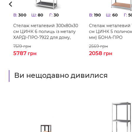
В:
300
Ш:
80
Г:
30
В:
190
Ш:
60
Г:
5
00
Стелаж металевий 300х80х30
Стелаж металевий 
см ЦИНК 6 полиць із металу
см ЦИНК 5 поличок
ХАРДІ-ПРО-7922 для дому,
мм) БОНА-ПРО
магазину, складу
7519
грн
2569
грн
5787
2058
грн
грн
Ви нещодавно дивилися