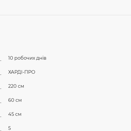
10 робочих днів
ХАРДІ-ПРО
220 см
60 см
45 см
5