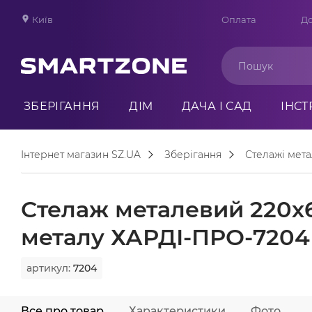
Київ
Оплата
До
ЗБЕРІГАННЯ
ДІМ
ДАЧА І САД
ІНС
Інтернет магазин SZ.UA
Зберігання
Стелажі мета
Стелаж металевий 220х6
металу ХАРДІ-ПРО-7204 
артикул:
7204
Все про товар
Характеристики
Фото