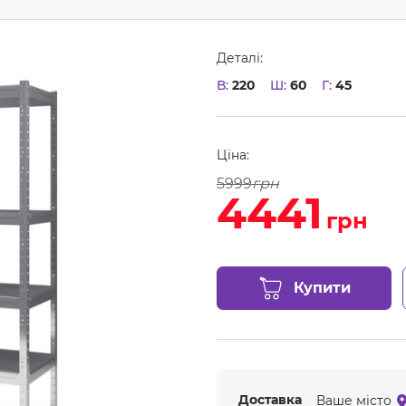
Деталі:
В:
220
Ш:
60
Г:
45
Ціна:
5999
грн
4441
грн
Купити
Доставка
Ваше місто