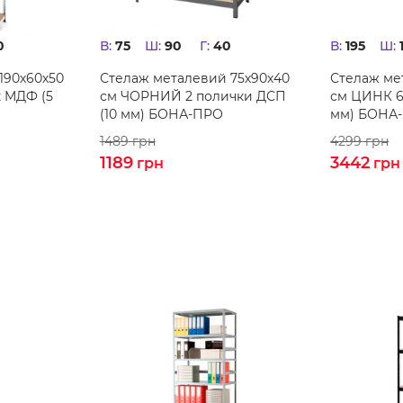
0
В:
75
Ш:
90
Г:
40
В:
195
Ш:
190х60х50
Стелаж металевий 75х90х40
Стелаж ме
 MДФ (5
см ЧОРНИЙ 2 полички ДСП
см ЦИНК 6
(10 мм) БОНА-ПРО
мм) БОНА
1489
грн
4299
грн
1189
3442
грн
грн