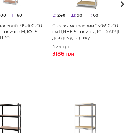
100
Г:
60
В:
240
Ш:
90
Г:
60
В:
талевий 195х100х60
Стелаж металевий 240х90х60
С
 поличок MДФ (5
см ЦИНК 5 полиць ДСП ХАРДІ
с
-ПРО
для дому, гаражу
Х
м
4139
грн
9
3186
7
грн