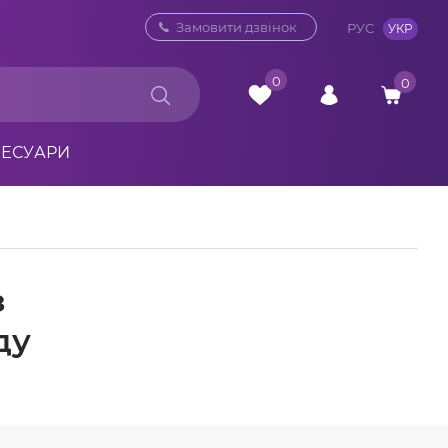
0 800 33 10 32
Замовити дзвінок
РУС
УКР
0
0
СЕСУАРИ
з
ду