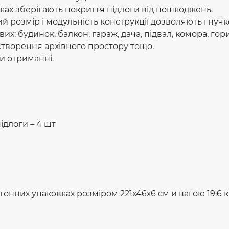
ійках зберігають покриття підлоги від пошкоджень.
 розмір і модульність конструкції дозволяють гнучк
их: будинок, балкон, гараж, дача, підвал, комора, го
 створення архівного простору тощо.
и отриманні.
ідлоги – 4 шт
онних упаковках розміром 221х46х6 см и вагою 19.6 к