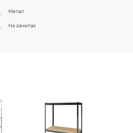
Метал
На зачепах