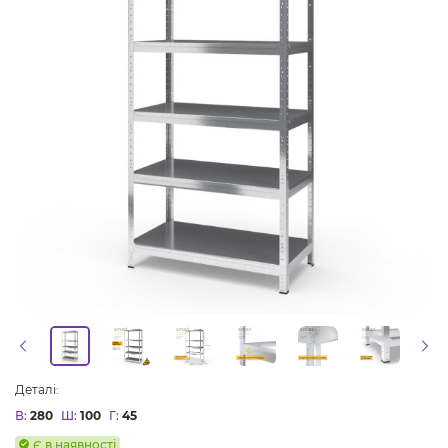
Деталі:
В:
280
Ш:
100
Г:
45
Є в наявності