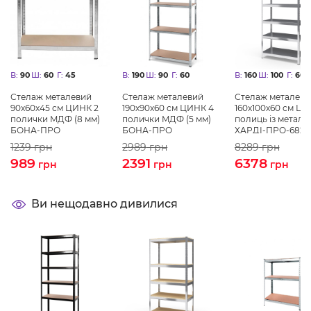
В:
90
Ш:
60
Г:
45
В:
190
Ш:
90
Г:
60
В:
160
Ш:
100
Г:
60
Стелаж металевий
Стелаж металевий
Стелаж металеви
90х60х45 см ЦИНК 2
190х90х60 см ЦИНК 4
160х100х60 см ЦИ
полички MДФ (8 мм)
полички MДФ (5 мм)
полиць із металу
БОНА-ПРО
БОНА-ПРО
ХАРДІ-ПРО-6829
дому, магазину,
1239
грн
2989
грн
8289
грн
складу
989
2391
6378
грн
грн
грн
Ви нещодавно дивилися