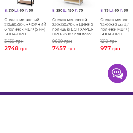
В:
210
Ш:
60
Г:
50
В:
250
Ш:
150
Г:
70
В:
75
Ш:
60
Г:
30
Стелаж металевий
Стелаж металевий
Стелаж металеви
210х60х50 см ЧОРНИЙ
250х150х70 см ЦИНК 5
75х60х30 см ЦИН
6 поличок MДФ (5 мм)
полиць із ДСП ХАРДІ-
полички MДФ (5 
БОНА-ПРО
ПРО-26083 для дому,
БОНА-ПРО
магазину, складу
3439
грн
9689
грн
1219
грн
2748
7457
977
грн
грн
грн
Покупцям
Про нас
Контакти
Оплата
Доставка