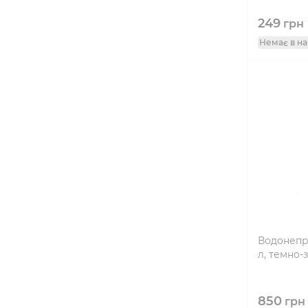
249
грн
Немає в на
Водонепро
л, темно-
850
грн