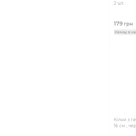
2 шт.
179
грн
Немає в на
Кілки з г
16 см , че