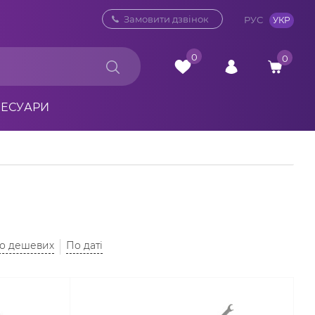
0 800 33 10 32
Замовити дзвінок
РУС
УКР
0
0
СЕСУАРИ
до дешевих
По даті