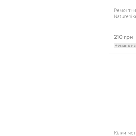
Ремонтний
Naturehik
210
грн
Немає в на
Кілки мет