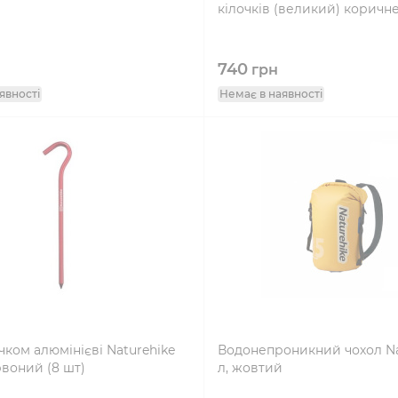
кілочків (великий) коричн
740
грн
явності
Немає в наявності
ачком алюмінієві Naturehike
Водонепроникний чохол Nat
рвоний (8 шт)
л, жовтий