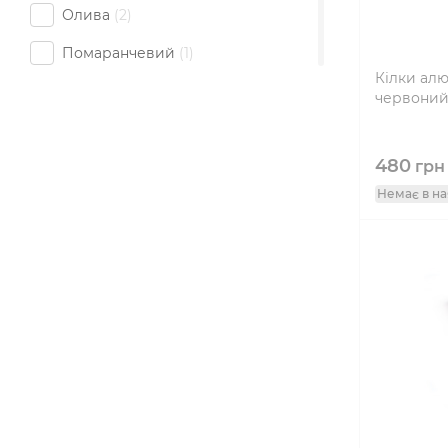
Олива
2
Помаранчевий
1
Кілки алю
Сірий
3
червоний 
Синій
2
480
грн
Срібло
2
Немає в на
Червоний
4
Чорний
7