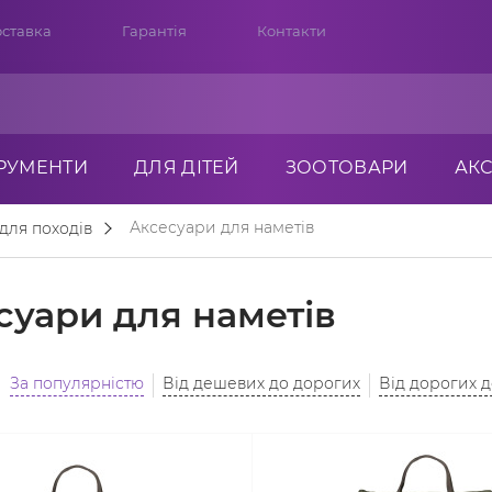
ставка
Гарантія
Контакти
ТРУМЕНТИ
ДЛЯ ДІТЕЙ
ЗООТОВАРИ
АК
Аксесуари для наметів
для походів
суари для наметів
За популярністю
Від дешевих до дорогих
Від дорогих 