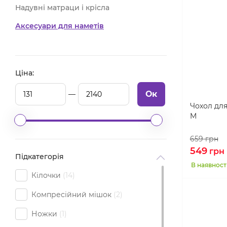
Надувні матраци і крісла
Аксесуари для наметів
Ціна:
Ок
Чохол для
M
659
грн
549
грн
Підкатегорія
В наявност
Кілочки
14
Компресійний мішок
2
Ножки
1