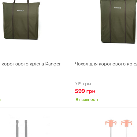
 коропового крісла Ranger
Чохол для коропового кріс
719
грн
599
грн
і
В наявності