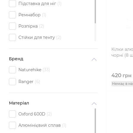
Підставка для ніг
1
Ремнабор
1
Розпірка
2
Стійки для тенту
2
Тринога
1
Кілки алюм
чорні (8 ш
Бренд
Чохол
15
Naturehike
33
420
грн
Ranger
6
Немає в на
Матеріал
Oxford 600D
2
Алюмінієвий сплав
1