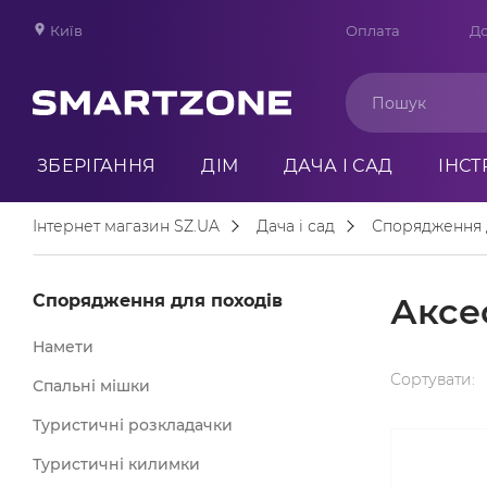
Київ
Оплата
До
ЗБЕРІГАННЯ
ДІМ
ДАЧА І САД
ІНС
Інтернет магазин SZ.UA
Дача і сад
Спорядження 
Спорядження для походів
Аксе
Намети
Сортувати:
Спальні мішки
Туристичні розкладачки
Туристичні килимки