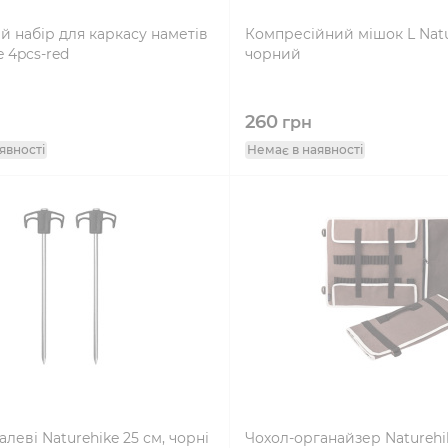
 набір для каркасу наметів
Компресійний мішок L Natu
e 4pcs-red
чорний
260
грн
явності
Немає в наявності
алеві Naturehike 25 см, чорні
Чохол-органайзер Naturehi