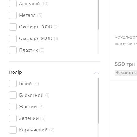
Алюміній
10
Металл
3
Оксфорд 300D
2
Чохол-орг
Оксфорд 600D
1
кілочків 
Пластик
3
Сталь
5
550
грн
Колір
Немає в на
Тканина
2
Білий
4
Шкіра
2
Блакитний
1
Жовтий
3
Зелений
5
Коричневий
2