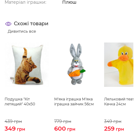
Матеріал іграшки:
Плюш
Схожі товари
Дивитись все
Подушка "Кіт
М'яка іграшка М'яка
Ляльковий театр
летящий" 40х50
іграшка зайчик 56см
Качка 24см
439
грн
779
грн
349
грн
349
600
259
грн
грн
грн