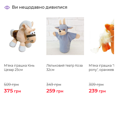
Ви нещодавно дивилися
М'яка іграшка Кінь
Ляльковий театр Коза
М'яка іграшка "My 
Цезар 25см
32см
pony", оранжева
509
грн
349
грн
309
грн
375
259
239
грн
грн
грн