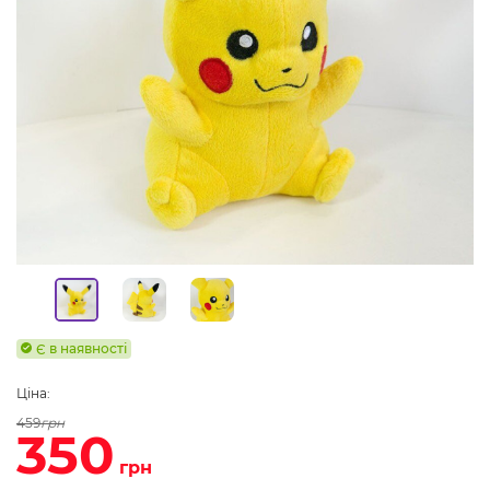
Є в наявності
Ціна:
459
грн
350
грн