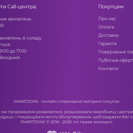
оти
Call-центра:
Покупцям
Про нас
ня замовлень
00
Оплата
Доставка
амовлень зі складу
Гарантія
ться:
9:00 до 17:00
Повернення то
 Вихідний
Публічна оферт
Контакти
SMARTZONE - онлайн гіпермаркет вигідних покупок
ік ми продовжуємо розвиватися, розширювати виробничу і дистр
одукції, і покращувати якість обслуговування, щоб радувати Вас 
SMARTZONE © 2016 - 2026. Усі права зихищені