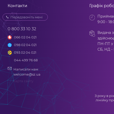
Контакти
Графік роб
Прийман
Передзвоніть мені
9:00 - 18:
0 800 33 10 32
Видача з
066 02 04 021
здійснює
ПН-ПТ з 
098 02 04 021
СБ, НД -
093 02 04 021
044 499 76 68
Написати нам
welcome@sz.ua
Карта сайту
З року в р
лінійку пр