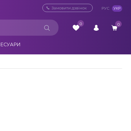
0 800 33 10 32
Замовити дзвінок
РУС
УКР
0
0
СЕСУАРИ