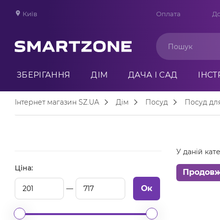
Київ
Оплата
До
ЗБЕРІГАННЯ
ДІМ
ДАЧА І САД
ІНС
Інтернет магазин SZ.UA
Дім
Посуд
Посуд для
У даній кате
Ціна:
Продов
Ок