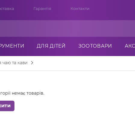
ставка
Гарантія
Контакти
ТРУМЕНТИ
ДЛЯ ДІТЕЙ
ЗООТОВАРИ
АК
 чаю та кави
горії немає товарів.
жити