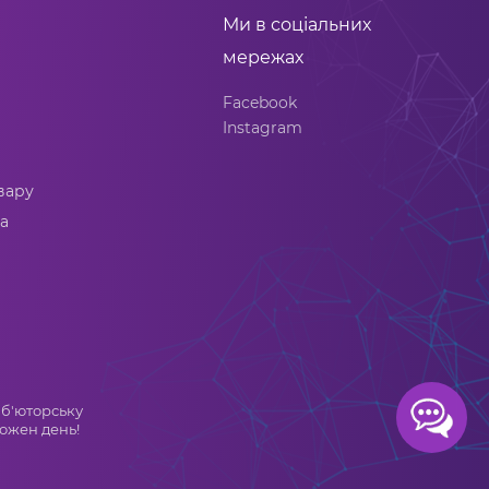
Ми в соціальних
мережах
Facebook
Instagram
вару
а
иб'юторську
кожен день!