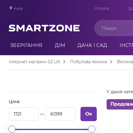
Київ
Оплата
До
ЗБЕРІГАННЯ
ДІМ
ДАЧА І САД
ІНС
Інтернет магазин SZ.UA
Побутова техніка
Велика
У даній кате
Ціна:
Продов
Ок