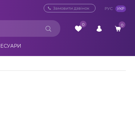
0 800 33 10 32
Замовити дзвінок
РУС
УКР
0
0
СЕСУАРИ