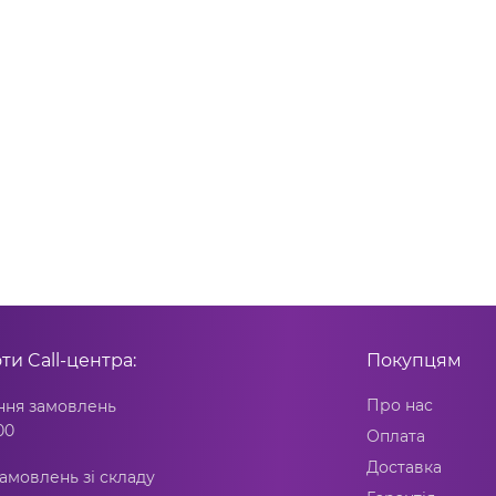
оти
Call-центра:
Покупцям
Про нас
ня замовлень
00
Оплата
Доставка
амовлень зі складу