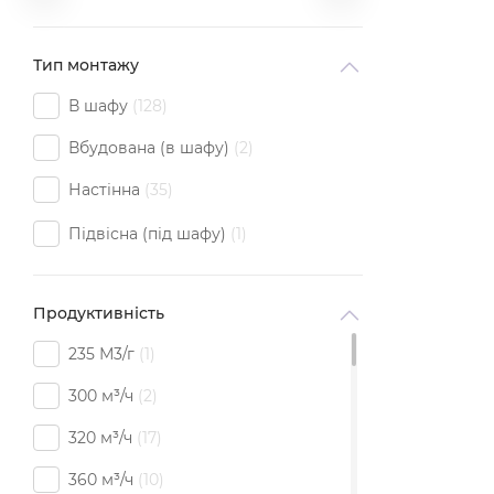
Тип монтажу
В шафу
128
Вбудована (в шафу)
2
Настінна
35
Підвісна (під шафу)
1
Продуктивність
235 М3/г
1
300 м³/ч
2
320 м³/ч
17
360 м³/ч
10