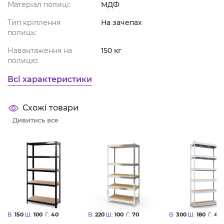
Матеріал полиці:
МДФ
Тип кріплення
На зачепах
полиць:
Навантаження на
150 кг
полицю:
Всі характеристики
Схожі товари
Дивитись все
В:
150
Ш:
100
Г:
40
В:
220
Ш:
100
Г:
70
В:
300
Ш:
180
Г:
40