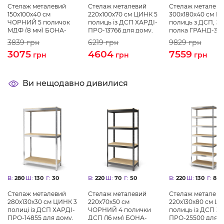
Стелаж металевий
Стелаж металевий
Стелаж металеви
150х100х40 см
220х100х70 см ЦИНК 5
300х180х40 см Ц
ЧОРНИЙ 5 поличок
полиць із ДСП ХАРДІ-
полиць з ДСП, 30
MДФ (8 мм) БОНА-
ПРО-13766 для дому,
полка ГРАНД-32
ПРО
магазину, складу
для складу
3839
грн
6219
грн
9829
грн
3075
4604
7559
грн
грн
грн
Ви нещодавно дивилися
В:
280
Ш:
130
Г:
30
В:
220
Ш:
70
Г:
50
В:
220
Ш:
130
Г:
80
Стелаж металевий
Стелаж металевий
Стелаж металеви
280х130х30 см ЦИНК 3
220х70х50 см
220х130х80 см Ц
полиці із ДСП ХАРДІ-
ЧОРНИЙ 4 полички
полиць із ДСП Х
ПРО-14855 для дому,
ДСП (16 мм) БОНА-
ПРО-25500 для д