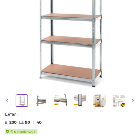
Деталі:
В:
200
Ш:
90
Г:
40
Є в наявності